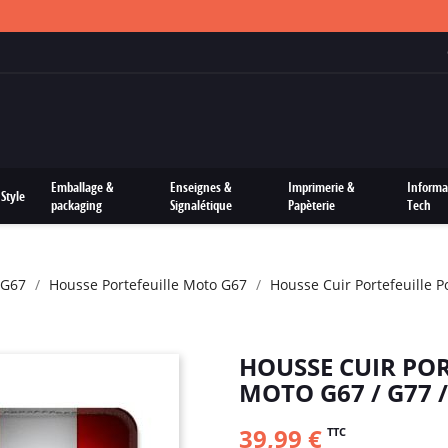
FRAIS DE PORTS OFFERTS SUR TOUTES LES COMMANDES
Emballage &
Enseignes &
Imprimerie &
Informa
Style
packaging
Signalétique
Papèterie
Tech
 G67
Housse Portefeuille Moto G67
Housse Cuir Portefeuille 
HOUSSE CUIR PO
MOTO G67 / G77 
39,99 €
TTC