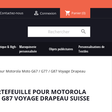
shopping_cart

Contactez-nous
Panier
(0)
Connexion

tique & High-
Maroquinerie
Personnalisations de
Objets publicitaires
personnalisée
Textiles
Pour Motorola Moto G67 / G77 / G87 Voyage Drapeau
RTEFEUILLE POUR MOTOROLA
/ G87 VOYAGE DRAPEAU SUISSE