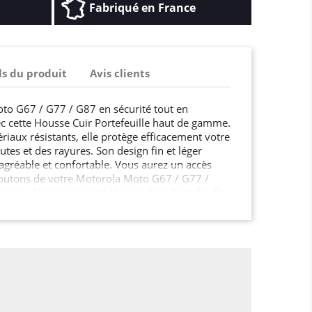
Fabriqué en France
ls du produit
Avis clients
to G67 / G77 / G87 en sécurité tout en
c cette Housse Cuir Portefeuille haut de gamme.
riaux résistants, elle protège efficacement votre
utes et des rayures. Son design fin et léger
agréable et confortable. Vous aurez un accès
t boutons de votre Motorola Moto G67 / G77 /
écise. Choisissez cette Housse Cuir Portefeuille
é de votre Motorola Moto G67 / G77 / G87 tout
 sophistication.