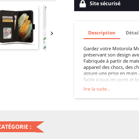
Site sécurisé
Description
Détai

Gardez votre Motorola Mo
préservant son design ave
Fabriquée à partir de maté
appareil des chocs, des ch
assure une prise en main 
facile à tous les ports e
G87 grâce à sa découpe pr
lire la suite...
pour préserver l'intégrit
en ajoutant une touche de
ATÉGORIE :