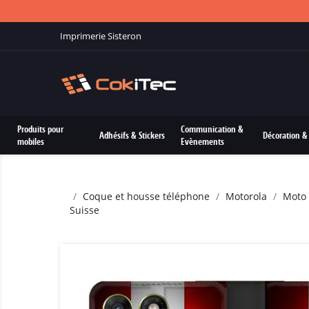
Imprimerie Sisteron
Produits pour
Communication &
Adhésifs & Stickers
Décoration & 
mobiles
Evènements
Coque et housse téléphone
Motorola
Moto
Suisse