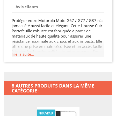
Avis clients
Protéger votre Motorola Moto G67 / G77 / G87 n'a
jamais été aussi facile et élégant. Cette Housse Cuir
Portefeuille robuste est fabriquée à partir de
matériaux de haute qualité pour assurer une
résistance maximale aux chocs et aux impacts. Elle
offre une prise en main sécurisée et un accès facile
à toutes les fonctionnalités de votre appareil. Son
lire la suite...
design fin et léger n'alourdit pas votre Motorola
Moto G67 / G77 / G87, tout en garantissant une
protection optimale contre les chocs, les rayures et
les chutes. Offrez à votre Motorola Moto G67 / G77
/ G87 la protection qu'il mérite.
8 AUTRES PRODUITS DANS LA MÊME
CATÉGORIE :
NOUVEAU