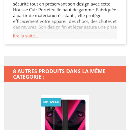
sécurité tout en préservant son design avec cette
Housse Cuir Portefeuille haut de gamme. Fabriquée
à partir de matériaux résistants, elle protège
efficacement votre appareil des chocs, des chutes et
des rayures. Son design fin et léger assure une prise
en main agréable et confortable. Vous aurez un
lire la suite...
accès facile à tous les ports et boutons de votre
Motorola Moto G67 / G77 / G87 grâce à sa
découpe précise. Choisissez cette Housse Cuir
Portefeuille pour préserver l'intégrité de votre
Motorola Moto G67 / G77 / G87 tout en ajoutant
une touche de sophistication.
8 AUTRES PRODUITS DANS LA MÊME
CATÉGORIE :
NOUVEAU