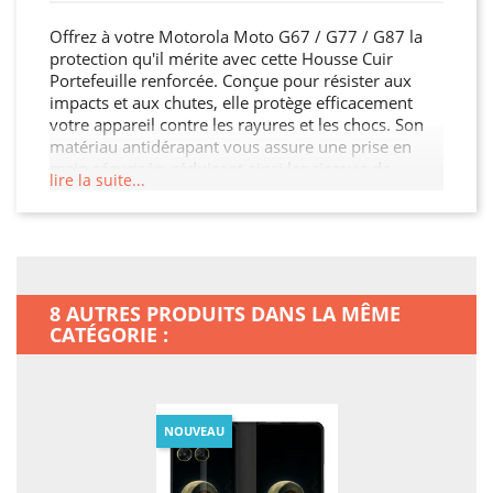
Offrez à votre Motorola Moto G67 / G77 / G87 la
protection qu'il mérite avec cette Housse Cuir
Portefeuille renforcée. Conçue pour résister aux
impacts et aux chutes, elle protège efficacement
votre appareil contre les rayures et les chocs. Son
matériau antidérapant vous assure une prise en
main sécurisée, réduisant ainsi les risques de
lire la suite...
glissement. Avec son design élégant et ses
découpes précises, cette Housse Cuir Portefeuille
permet un accès facile à tous les ports et boutons.
Protégez votre investissement et ajoutez une
touche de style à votre Motorola Moto G67 / G77 /
G87.
8 AUTRES PRODUITS DANS LA MÊME
CATÉGORIE :
NOUVEAU