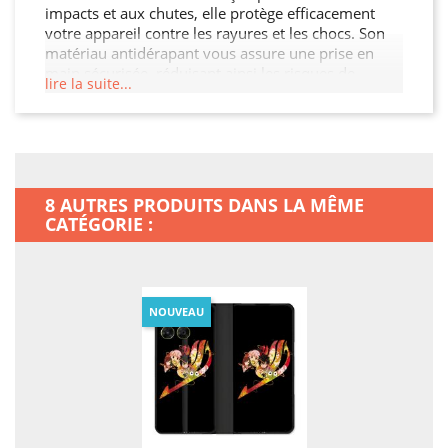
impacts et aux chutes, elle protège efficacement
votre appareil contre les rayures et les chocs. Son
matériau antidérapant vous assure une prise en
main sécurisée, réduisant ainsi les risques de
lire la suite...
glissement. Avec son design élégant et ses
découpes précises, cette Housse Cuir Portefeuille
permet un accès facile à tous les ports et boutons.
Protégez votre investissement et ajoutez une
touche de style à votre Motorola Moto G67 / G77 /
G87.
8 AUTRES PRODUITS DANS LA MÊME
CATÉGORIE :
NOUVEAU