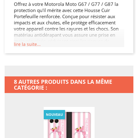
Offrez à votre Motorola Moto G67 / G77 / G87 la
protection qu'il mérite avec cette Housse Cuir
Portefeuille renforcée. Conçue pour résister aux
impacts et aux chutes, elle protège efficacement
votre appareil contre les rayures et les chocs. Son
matériau antidérapant vous assure une prise en
main sécurisée, réduisant ainsi les risques de
lire la suite...
glissement. Avec son design élégant et ses
découpes précises, cette Housse Cuir Portefeuille
permet un accès facile à tous les ports et boutons.
Protégez votre investissement et ajoutez une
touche de style à votre Motorola Moto G67 / G77 /
G87.
8 AUTRES PRODUITS DANS LA MÊME
CATÉGORIE :
NOUVEAU