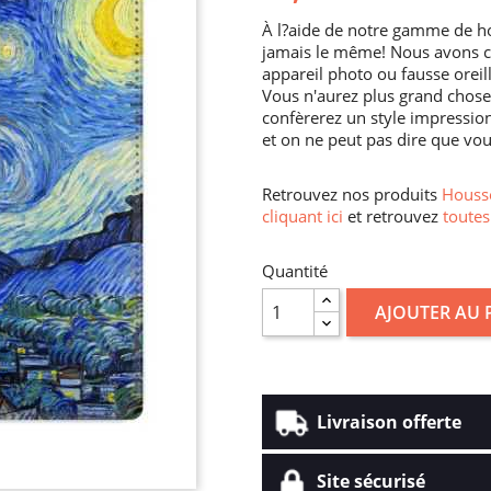
À l?aide de notre gamme de ho
jamais le même! Nous avons con
appareil photo ou fausse orei
Vous n'aurez plus grand chose
confèrerez un style impressio
et on ne peut pas dire que vou
Retrouvez nos produits
Housse
cliquant ici
et retrouvez
toutes
Quantité
AJOUTER AU 
Livraison offerte
Site sécurisé