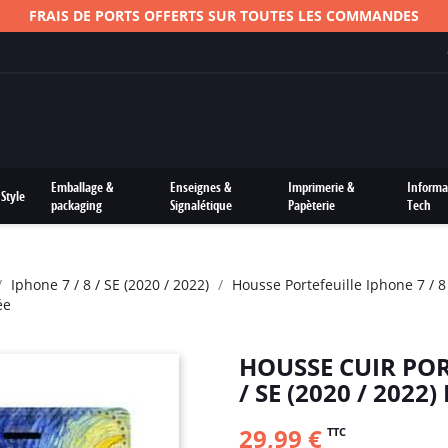
FRAIS DE PORTS OFFERTS SUR TOUTES LES COMMANDES
Emballage &
Enseignes &
Imprimerie &
Informa
Style
packaging
Signalétique
Papèterie
Tech
Iphone 7 / 8 / SE (2020 / 2022)
Housse Portefeuille Iphone 7 / 8 
ée
HOUSSE CUIR POR
/ SE (2020 / 2022
29,99 €
TTC