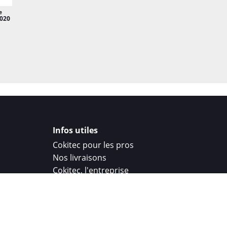
e
2020
Infos utiles
Cokitec pour les pros
Nos livraisons
Cokitec, l'entreprise
Droit de rétractation
Parrainage
Cokitec Challenge
Coque personnalisee