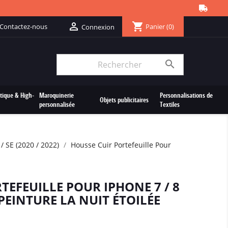
shopping_cart

Contactez-nous
Panier
(0)
Connexion

tique & High-
Maroquinerie
Personnalisations de
Objets publicitaires
personnalisée
Textiles
/ SE (2020 / 2022)
Housse Cuir Portefeuille Pour
TEFEUILLE POUR IPHONE 7 / 8
) PEINTURE LA NUIT ÉTOILÉE