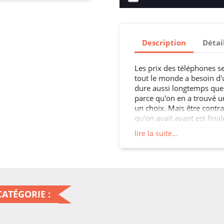
Description
Détai
Les prix des téléphones s
tout le monde a besoin d'u
dure aussi longtemps que 
parce qu'on en a trouvé un
un choix. Mais être contra
qu'on avait avant est fina
coeur. Si en plus votre por
lire la suite...
être une réelle épine dans 
efficacement votre mobile
bien plus longtemps, si 
cuir portefeuille ! Tout ce 
sentir soulagé en se disan
2022) à l'abri de nombreus
ATÉGORIE :