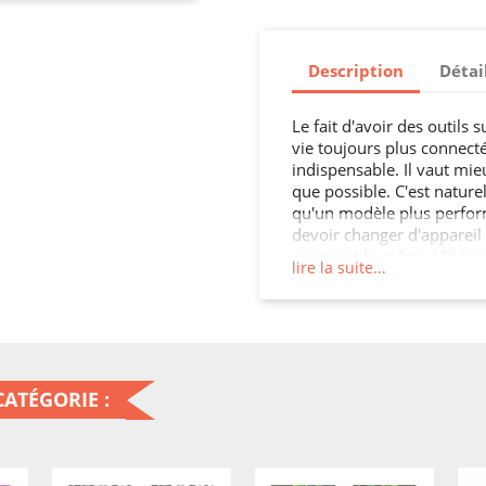
Description
Détai
Le fait d'avoir des outils 
vie toujours plus connect
indispensable. Il vaut mie
que possible. C'est natur
qu'un modèle plus perfor
devoir changer d'appareil p
vraiment le même ! Et bien
lire la suite...
un impact sur votre porte
de déconvenue, le plus si
cette housse cuir portefeu
efficace votre smartphone
un style tout à fait unique
sûr de pouvoir conserver 
ATÉGORIE :
long moment, à l'abri de c