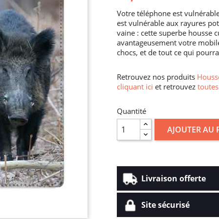
Votre téléphone est vulnérable
est vulnérable aux rayures poten
vaine : cette superbe housse c
avantageusement votre mobile, 
chocs, et de tout ce qui pourrai
Retrouvez nos produits
Housse
cliquant ici
et retrouvez
toutes
Quantité
AJOUTER AU 
Livraison offerte
Site sécurisé