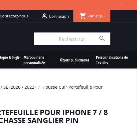
shopping_cart

Contactez-nous
Panier
(0)
Connexion

tique & High-
Maroquinerie
Personnalisations de
Objets publicitaires
personnalisée
Textiles
/ SE (2020 / 2022)
Housse Cuir Portefeuille Pour
TEFEUILLE POUR IPHONE 7 / 8
) CHASSE SANGLIER PIN