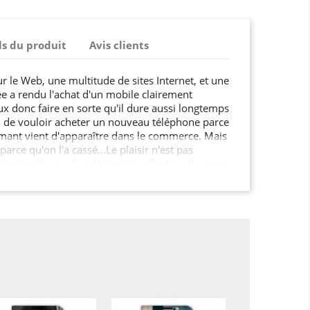
ls du produit
Avis clients
sur le Web, une multitude de sites Internet, et une
ée a rendu l'achat d'un mobile clairement
ux donc faire en sorte qu'il dure aussi longtemps
el de vouloir acheter un nouveau téléphone parce
mant vient d'apparaître dans le commerce. Mais
arce qu'on l'a cassé...Le plaisir n'est pas
 entendu, en plus de la perte affective, il y aura
-monnaie? Pour ne pas être la victime de ce type
mple, c'est de protéger votre smartphone. Avec
ille, d'une part vous allez couvrir de manière
, mais en plus vous allez vraiment lui conférer
 ! Vous serez soulagés et rassurés si vous êtes
votre Iphone 7 / 8 / SE (2020 / 2022) pour un
e qui pourrait le détériorer.