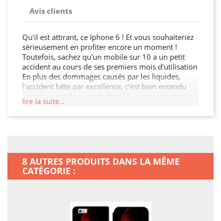
Avis clients
Qu'il est attirant, ce Iphone 6 ! Et vous souhaiteriez
sérieusement en profiter encore un moment !
Toutefois, sachez qu'un mobile sur 10 a un petit
accident au cours de ses premiers mois d'utilisation
En plus des dommages causés par les liquides,
l'accident bête par excellence, c'est bien entendu
une chute sur le macadam, ou bien encore un choc
lire la suite...
pendant un déplacement. Ça peut arriver à
n'importe qui, il ne faudra qu'une itération, et ce
sera réglé pour votre portable. Certes, ça n'ira pas
toujours jusque-là : bosse, écran rayé, touche
enfoncée et inutilisable, cela n'ira pas jusqu'à
l'anihilation intégrale de votre mobile. Dans le
8 AUTRES PRODUITS DANS LA MÊME
meilleur des cas, son look aura pris une bonne
CATÉGORIE :
claque. Au pire, il sera tout simplement hors
d'usage. Il suffira d'un choc pour que votre mobile
ait perdu toute sa prestance. Voilà, vous avez eu les
bonnes infos désormais : grace à cette housse
portefeuille , vous allez améliorer la longévité de