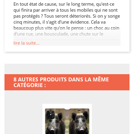
En tout état de cause, sur le long terme, qu'est-ce
qui finira par arriver à tous les mobiles qui ne sont
pas protégés ? Tous seront déteriorés. Si on y songe
cinq minutes, il s'agit d'une évidence. Cela va
beaucoup plus vite qu'on le pense : un choc au coin
d'une rue, une bousculade, une chute sur le
carrelage, ou bien encore un sac que l'on pose trop
lire la suite...
précipitamment par terre? Casser une touche, ça va
vite, ça va très très vite ! Malheureusement, la
solidité d'un mobile n'est pas toujours
proportionnelle à son prix d'achat? Les touches de
votre appareil peuvent se bloquer, l'écran peut se
féler, et aujourd'hui, il est également possible de
8 AUTRES PRODUITS DANS LA MÊME
tordre la Housse cuir portefeuille? Acheter une
CATÉGORIE :
protection adaptée, c'est une marque d'intelligence !
Agissez avant qu'il ne soit trop tard : cette petite
protection, c'est un grand pas pour votre mobile !