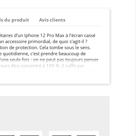
ls du produit
Avis clients
étaires d'un Iphone 12 Pro Max à l'écran cassé
un accessoire primordial, de quoi s'agit-il ?
sition de protection. Cela tombe sous le sens.
ie quotidienne, c'est prendre beaucoup de
d'une seule fois : on ne peut pas toujours penser
ours être concentré à 100 %, il suffit par
n peu trop vite par terre? Il suffira d'une seule
rez amèrement ! On trouve dans le commerce des
performants, mais aussi très vulnérables?
ui vont rester bloquées, la liste de ce qui peut
t longue... Faire tout ce que l'on peut pour se
 quotidien, c'est plutôt une marque de bon
 soit trop tard : cette petite protection, c'est un
le !