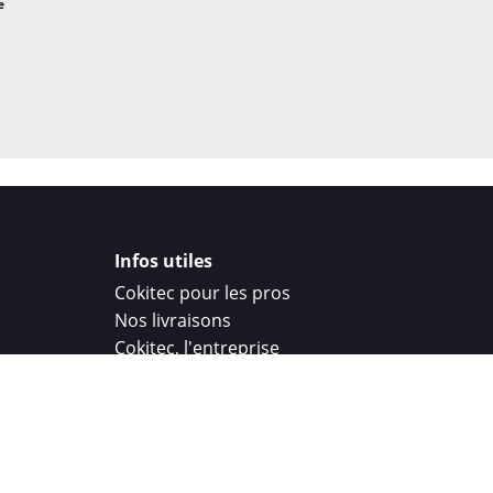
e
Infos utiles
Cokitec pour les pros
Nos livraisons
Cokitec, l'entreprise
Droit de rétractation
Parrainage
Cokitec Challenge
Coque personnalisee