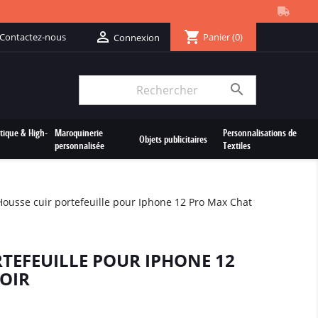
shopping_cart

Contactez-nous
Panier
(0)
Connexion

tique & High-
Maroquinerie
Personnalisations de
Objets publicitaires
personnalisée
Textiles
Housse cuir portefeuille pour Iphone 12 Pro Max Chat
TEFEUILLE POUR IPHONE 12
OIR