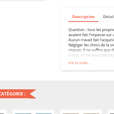
Description
Détai
Question : tous les propri
avaient fait l'impasse sur 
Aucun n'avait fait l'acqui
Négliger les chocs de la v
risques. Il ne suffira que 
à tout, on ne peut pas touj
exemple de poser son sac u
lire la suite...
fois, et vous le regrette
mobiles très beaux, très 
Fêlures, bosses, touches q
impacter votre appareil es
protéger des accidents du
sens? Agissez avant qu'il ne
ATÉGORIE :
grand pas pour votre mobi