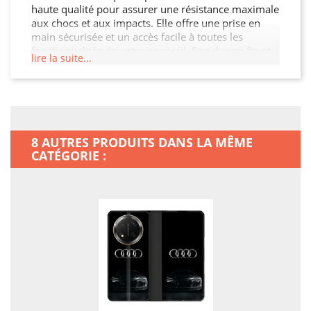
haute qualité pour assurer une résistance maximale
aux chocs et aux impacts. Elle offre une prise en
main sécurisée et un accès facile à toutes les
fonctionnalités de votre appareil. Son design fin et
lire la suite...
léger n'alourdit pas votre Honor Magic 7 Lite 5G,
tout en garantissant une protection optimale contre
les chocs, les rayures et les chutes. Offrez à votre
Honor Magic 7 Lite 5G la protection qu'il mérite.
8 AUTRES PRODUITS DANS LA MÊME
CATÉGORIE :