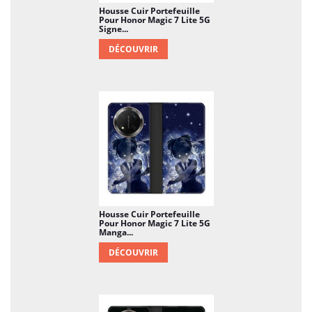
Housse Cuir Portefeuille
Pour Honor Magic 7 Lite 5G
Signe...
DÉCOUVRIR
Housse Cuir Portefeuille
Pour Honor Magic 7 Lite 5G
Manga...
DÉCOUVRIR