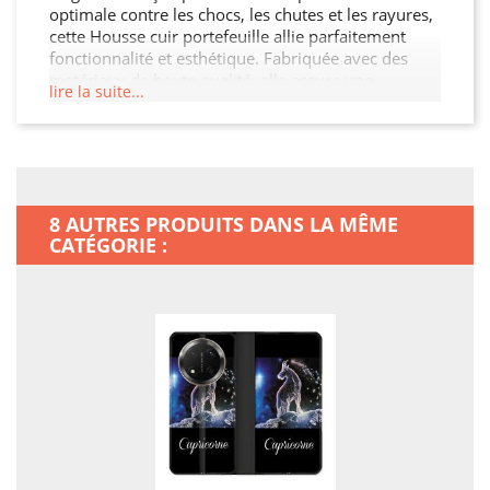
optimale contre les chocs, les chutes et les rayures,
cette Housse cuir portefeuille allie parfaitement
fonctionnalité et esthétique. Fabriquée avec des
matériaux de haute qualité, elle assure une
lire la suite...
durabilité exceptionnelle tout en restant légère et
facile à manipuler. Son design moderne et raffiné
s'adapte à votre Honor Magic 7 Lite 5G tout en
offrant un accès facile à toutes les fonctionnalités.
Ne laissez pas votre Honor Magic 7 Lite 5G sans
protection.
8 AUTRES PRODUITS DANS LA MÊME
CATÉGORIE :