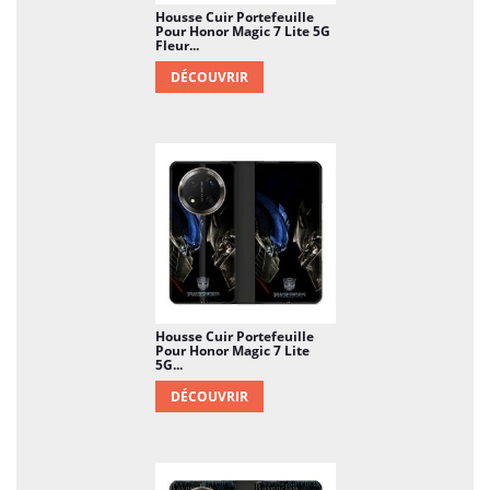
Housse Cuir Portefeuille
Pour Honor Magic 7 Lite 5G
Fleur...
DÉCOUVRIR
Housse Cuir Portefeuille
Pour Honor Magic 7 Lite
5G...
DÉCOUVRIR