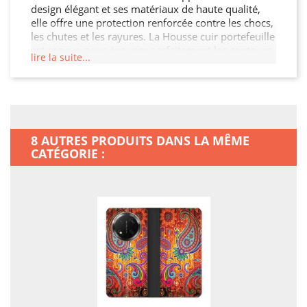
design élégant et ses matériaux de haute qualité,
elle offre une protection renforcée contre les chocs,
les chutes et les rayures. La Housse cuir portefeuille
est conçue pour épouser parfaitement les contours
lire la suite...
de votre Honor Magic 7 Lite 5G, garantissant ainsi
une protection sans compromis tout en préservant
son esthétique. De plus, elle permet un accès facile
à toutes les fonctionnalités de votre Honor Magic 7
Lite 5G.
8 AUTRES PRODUITS DANS LA MÊME
CATÉGORIE :