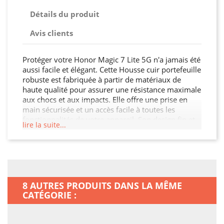
Détails du produit
Avis clients
Protéger votre Honor Magic 7 Lite 5G n'a jamais été
aussi facile et élégant. Cette Housse cuir portefeuille
robuste est fabriquée à partir de matériaux de
haute qualité pour assurer une résistance maximale
aux chocs et aux impacts. Elle offre une prise en
main sécurisée et un accès facile à toutes les
fonctionnalités de votre appareil. Son design fin et
lire la suite...
léger n'alourdit pas votre Honor Magic 7 Lite 5G,
tout en garantissant une protection optimale contre
les chocs, les rayures et les chutes. Offrez à votre
Honor Magic 7 Lite 5G la protection qu'il mérite.
8 AUTRES PRODUITS DANS LA MÊME
CATÉGORIE :