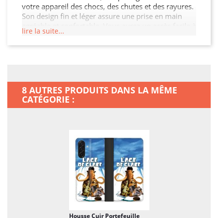
votre appareil des chocs, des chutes et des rayures.
Son design fin et léger assure une prise en main
agréable et confortable. Vous aurez un accès facile à
lire la suite...
tous les ports et boutons de votre Samsung Galaxy
A17 5G grâce à sa découpe précise. Choisissez cette
Housse Cuir Portefeuille pour préserver l'intégrité
de votre Samsung Galaxy A17 5G tout en ajoutant
un peu de style.
8 AUTRES PRODUITS DANS LA MÊME
CATÉGORIE :
Housse Cuir Portefeuille