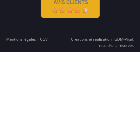
AVIS CLIENTS
amortit les micro-chocs et se
régénère
sur les
marques superficielles. Pour des chocs très
violents, un verre trempé reste plus rigide ;
beaucoup d’utilisateurs de coques renforcées
préfèrent l’hydrogel
pour conserver une glisse
Mentions légales
|
CGV
Créations et réalisation :
GDM-Pixel
,
supérieure et une esthétique invisible.
tous droits réservés
La sensibilité tactile change-t-elle ?
→ Non :
latence imperceptible
, gestes précis,
écriture et gaming inchangés.
Des bulles après la pose ?
→ Les micro-bulles
s’estompent d’elles-
mêmes
sous 24–48 h ; si une poussière est
piégée, soulevez délicatement la zone avec un
sticker dépoussiérant, puis reposez.
En résumé — Les 10 atouts majeurs