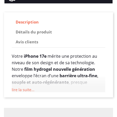
Description
Détails du produit
Avis clients
Votre
iPhone 17e
mérite une protection au
niveau de son design et de sa technologie.
Notre
film hydrogel nouvelle génération
enveloppe l’écran d’une
barrière ultra-fine,
souple et auto-régénérante
, presque
imperceptible à l’œil comme au toucher.
lire la suite...
Développé pour les maisons exigeantes et les
utilisateurs en quête d’excellence, il conjugue
élégance, performance et confort d’usage
,
sans compromis sur la pureté visuelle ni sur la