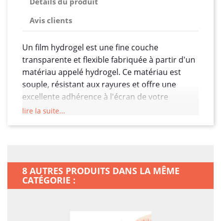
Détails du produit
Avis clients
Un film hydrogel est une fine couche
transparente et flexible fabriquée à partir d'un
matériau appelé hydrogel. Ce matériau est
souple, résistant aux rayures et offre une
excellente adhérence à l'écran de votre
Samsung Galaxy S25
lire la suite...
Protection contre les rayures :
Le film
hydrogel est conçu pour protéger l'écran
de votre smartphone contre les rayures
quotidiennes, les éraflures et les marques
8 AUTRES PRODUITS DANS LA MÊME
de doigts.
CATÉGORIE :
Auto-réparation :
Certains films hydrogel
ont la capacité d'auto-réparation, ce qui