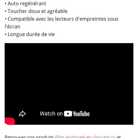
• Auto regénérant
• Toucher doux et agréable
• Compatible avec les lecteurs d'empreintes sous
l'écran
• Longue durée de vie
Retrouvez nos produits
Film Hydrogel en cliquant ici
et