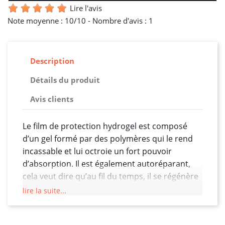
Lire l'avis
Note moyenne :
10
/10 -
Nombre d'avis :
1
Description
Détails du produit
Avis clients
Le film de protection hydrogel est composé
d’un gel formé par des polymères qui le rend
incassable et lui octroie un fort pouvoir
d’absorption. Il est également autoréparant,
cela veut dire qu’au fil du temps, il se régénère
pour retrouver son état initial. Dites donc
lire la suite...
adieu aux micros rayures. Une autre de ses
capacités est qu’il ne garde aucune trace de