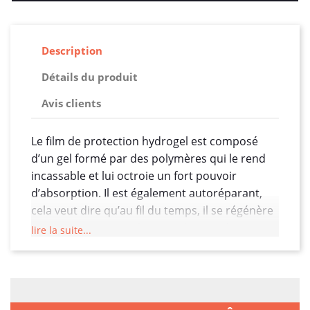
Description
Détails du produit
Avis clients
Le film de protection hydrogel est composé
d’un gel formé par des polymères qui le rend
incassable et lui octroie un fort pouvoir
d’absorption. Il est également autoréparant,
cela veut dire qu’au fil du temps, il se régénère
pour retrouver son état initial. Dites donc
lire la suite...
adieu aux micros rayures. Une autre de ses
capacités est qu’il ne garde aucune trace de
doigts ! Ces polymères constituent ensemble
un gel doté d’un fort pouvoir absorbant et d’un