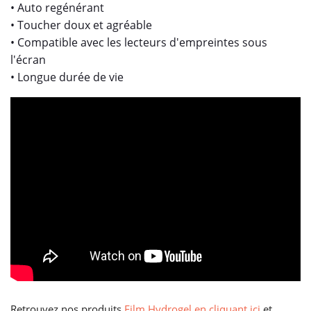
• Auto regénérant
• Toucher doux et agréable
• Compatible avec les lecteurs d'empreintes sous
l'écran
• Longue durée de vie
Retrouvez nos produits
Film Hydrogel en cliquant ici
et