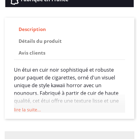
Description
Détails du produit
Avis clients
Un étui en cuir noir sophistiqué et robuste
pour paquet de cigarettes, orné d'un visuel
unique de style kawaii horror avec un
nounours. Fabriqué à partir de cuir de haute
qualité, cet étui offre une texture lisse et une
protection durable pour vos cigarettes. Le
lire la suite...
design kawaii horror présente un nounours
mignon mais légèrement effrayant, avec des
yeux scintillants mais asymétriques, des