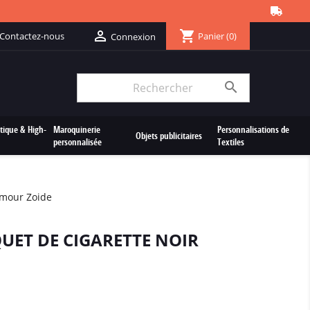
shopping_cart

Contactez-nous
Panier
(0)
Connexion

tique & High-
Maroquinerie
Personnalisations de
Objets publicitaires
personnalisée
Textiles
umour Zoide
QUET DE CIGARETTE NOIR