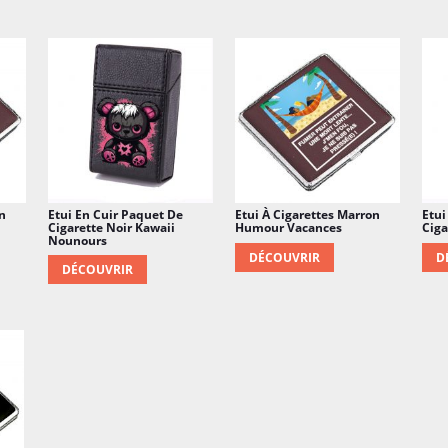
n
Etui En Cuir Paquet De
Etui À Cigarettes Marron
Etui
Cigarette Noir Kawaii
Humour Vacances
Ciga
Nounours
DÉCOUVRIR
D
DÉCOUVRIR