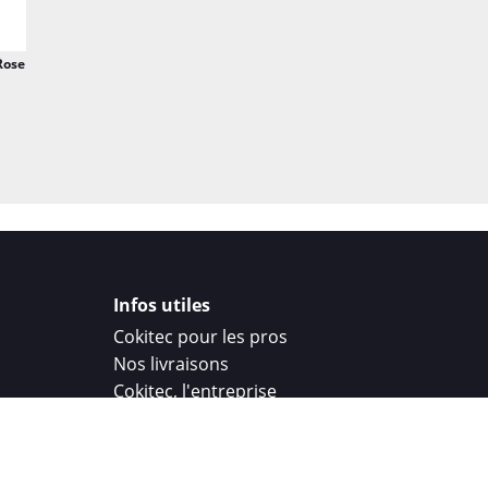
Rose
Infos utiles
Cokitec pour les pros
Nos livraisons
Cokitec, l'entreprise
Droit de rétractation
Parrainage
Cokitec Challenge