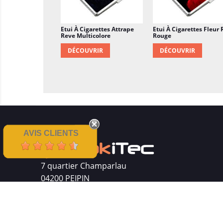
Etui À Cigarettes Attrape
Etui À Cigarettes Fleur 
Reve Multicolore
Rouge
DÉCOUVRIR
DÉCOUVRIR
AVIS CLIENTS
7 quartier Champarlau
04200 PEIPIN
Siret : 511 512 410 00016