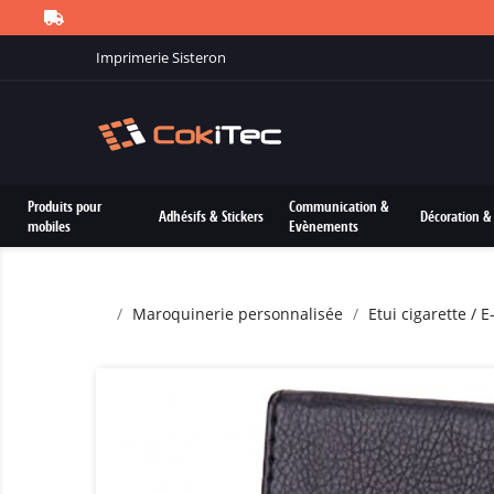
Imprimerie Sisteron
Produits pour
Communication &
Adhésifs & Stickers
Décoration & 
mobiles
Evènements
Maroquinerie personnalisée
Etui cigarette / 