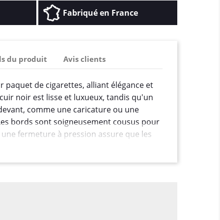
Fabriqué en France
ls du produit
Avis clients
r paquet de cigarettes, alliant élégance et
uir noir est lisse et luxueux, tandis qu'un
 devant, comme une caricature ou une
 Les bords sont soigneusement cousus pour
et une fermeture à pression assure que les
urité à l'intérieur. Cet étui est parfait pour
er leur paquet de cigarettes tout en
personnalité et de légèreté à leur