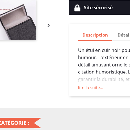
Site sécurisé

Description
Détai
Un étui en cuir noir pou
humour. L'extérieur en c
détail amusant orne le
citation humoristique.
garantir la durabilité, 
cigarettes restent en séc
lire la suite...
ceux qui veulent protég
ajoutant une touche de 
accessoire.
ATÉGORIE :