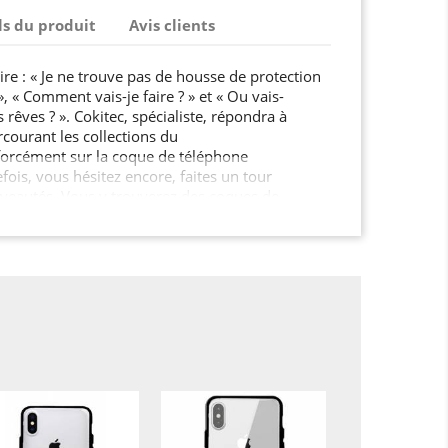
ls du produit
Avis clients
re : « Je ne trouve pas de housse de protection
 « Comment vais-je faire ? » et « Ou vais-
 rêves ? ». Cokitec, spécialiste, répondra à
rcourant les collections du
orcément sur la coque de téléphone
efois, vous hésitez encore, faites un tour
veautés. Vous y trouverez des coques de
nies, et des housses pour tablette très
 motifs et divers univers. Et
de jouer la carte de l’originalité? Pourquoi ne pas
ccessoires, avec vos propres photos
e cadeau sympa me direz-
omiser une coque en silicone…
 votre choix, sur l’outil à personnalisé, bien sûr!
ulement 3 étapes : 1) choisissez une coque en gel
r Iphone X2) ajoutez une photo, mon texte,...
personnalisée. Cokitec s'occupe du reste! Pour
 pas de commander votre film de protection !