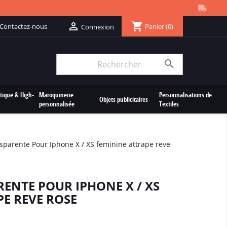
shopping_cart

Contactez-nous
Panier
(0)
Connexion

tique & High-
Maroquinerie
Personnalisations de
Objets publicitaires
personnalisée
Textiles
sparente Pour Iphone X / XS feminine attrape reve
ENTE POUR IPHONE X / XS
E REVE ROSE