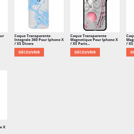
ur
Coque Transparente
Coque Transparente
Coq
Integrale 360 Pour Iphone X
Magnetique Pour Iphone X
Mag
/ XS Divers
/ XS Paris...
/ XS
DÉCOUVRIR
DÉCOUVRIR
D
e X