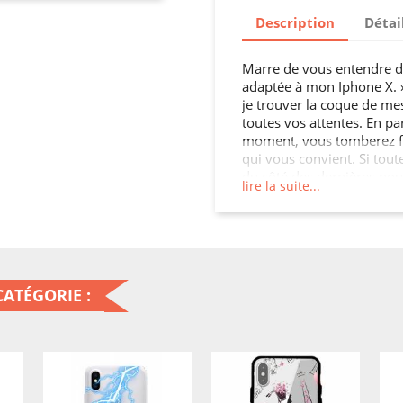
Description
Détai
Marre de vous entendre di
adaptée à mon Iphone X. »,
je trouver la coque de mes
toutes vos attentes. En pa
moment, vous tomberez f
qui vous convient. Si tout
du côté des dernières nou
lire la suite...
smartphone imprimées ou u
tendances, avec différents
si votre choix était celui 
personnaliser un de nos a
et textes perso ? Une idé
vous, mais comment cust
ATÉGORIE :
En personnalisant l’étui de
C’est simple et rapide, se
ou une housse en cuir pou
3) validez votre création 
assurer un max, n’oubliez