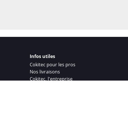
Infos utiles
Cokitec pour les pros
Nos livraisons
Cokitec, l'entreprise
Droit de rétractation
Parrainage
Cokitec Challenge
Coque personnalisee