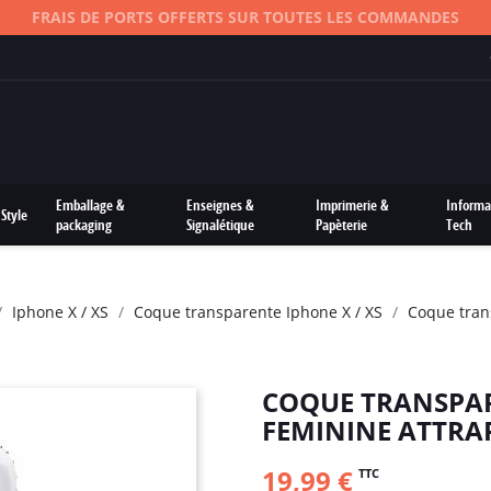
FRAIS DE PORTS OFFERTS SUR TOUTES LES COMMANDES
Emballage &
Enseignes &
Imprimerie &
Informa
Style
packaging
Signalétique
Papèterie
Tech
Iphone X / XS
Coque transparente Iphone X / XS
Coque tran
COQUE TRANSPAR
FEMININE ATTRAP
19,99 €
TTC