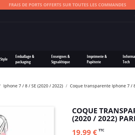
FRAIS DE PORTS OFFERTS SUR TOUTES LES COMMANDES
Emballage &
Enseignes &
Imprimerie &
Informa
Style
packaging
Signalétique
Papèterie
Tech
Iphone 7 / 8 / SE (2020 / 2022)
Coque transparente Iphone 7 / 8 
COQUE TRANSPARE
(2020 / 2022) P
19,99 €
TTC