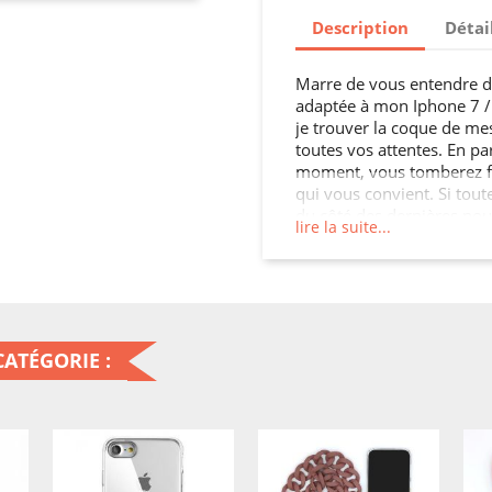
Description
Détai
Marre de vous entendre di
adaptée à mon Iphone 7 / 8
je trouver la coque de mes
toutes vos attentes. En pa
moment, vous tomberez f
qui vous convient. Si tout
du côté des dernières nou
lire la suite...
smartphone imprimées ou u
tendances, avec différents
si votre choix était celui 
personnaliser un de nos a
et textes perso ? Une idé
vous, mais comment cust
ATÉGORIE :
En personnalisant l’étui de
C’est simple et rapide, se
ou une housse en cuir pou
mon texte,...
3) validez votre création 
assurer un max, n’oubliez