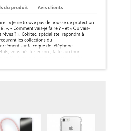
ls du produit
Avis clients
re : « Je ne trouve pas de housse de protection
. », « Comment vais-je faire ? » et « Ou vais-
 rêves ? ». Cokitec, spécialiste, répondra à
rcourant les collections du
orcément sur la coque de téléphone
efois, vous hésitez encore, faites un tour
veautés. Vous y trouverez des coques de
nies, et des housses pour tablette très
 motifs et divers univers. Et
de jouer la carte de l’originalité? Pourquoi ne pas
ccessoires, avec vos propres photos
e cadeau sympa me direz-
omiser une coque en silicone…
 votre choix, sur l’outil à personnalisé, bien sûr!
ulement 3 étapes : 1) choisissez une coque en gel
r Iphone 7 / 82) ajoutez une photo,
personnalisée. Cokitec s'occupe du reste! Pour
 pas de commander votre film de protection !