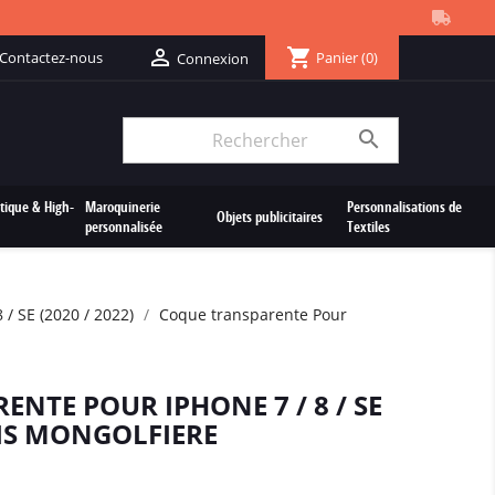
shopping_cart

Contactez-nous
Panier
(0)
Connexion

tique & High-
Maroquinerie
Personnalisations de
Objets publicitaires
personnalisée
Textiles
/ SE (2020 / 2022)
Coque transparente Pour
NTE POUR IPHONE 7 / 8 / SE
ARIS MONGOLFIERE