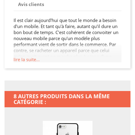
Avis clients
Il est clair aujourd'hui que tout le monde a besoin
d'un mobile. Et tant qu'à faire, autant qu'il dure un
bon bout de temps. C'est cohérent de convoiter un
nouveau mobile parce qu'un modèle plus
performant vient de sortir dans le commerce. Par
contre, se racheter un appareil parce que celui
qu'on avait avant ne marche plus à cause d'une
lire la suite...
chute, c'est contrariant. Et évidemment, en plus de
la perte strictement matérielle, il y aura des
répercussions financières… Donc, pour ne pas vous
mettre dans une posture embarrassante, le plus
rapide, c'est de munir votre portable d'une sécurité
efficace. Vous pourrez garder votre Iphone 6 / 6s
8 AUTRES PRODUITS DANS LA MÊME
beaucoup plus longtemps, si vous songez à utiliser
CATÉGORIE :
cette coque transparente en silicone Tpu ! Vous
serez soulagés et rassurés si vous êtes sûr de
pouvoir utiliser votre Iphone 6 / 6s pour un long
moment, à l'abri de ce qui pourrait l'abîmer.