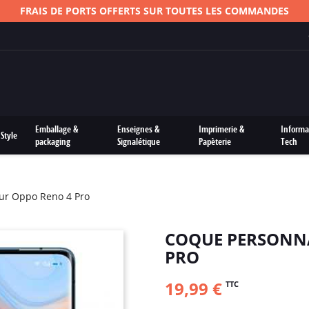
FRAIS DE PORTS OFFERTS SUR TOUTES LES COMMANDES
Emballage &
Enseignes &
Imprimerie &
Informa
Style
packaging
Signalétique
Papèterie
Tech
ur Oppo Reno 4 Pro
COQUE PERSONNA
PRO
19,99 €
TTC