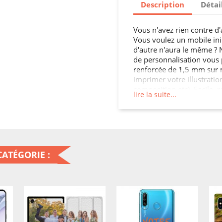
Description
Détai
Vous n'avez rien contre d
Vous voulez un mobile in
d'autre n'aura le même ? N'
de personnalisation vous
renforcée de 1,5 mm sur 
imprimer votre illustratio
composition etc). Facile, r
lire la suite...
mobile à votre image !
ATÉGORIE :