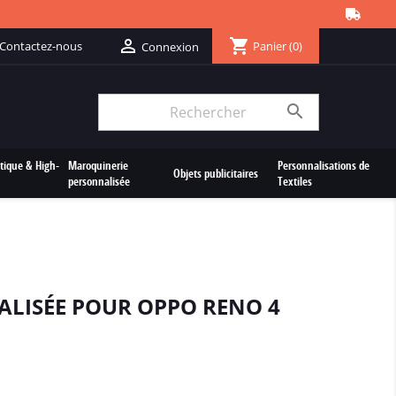
shopping_cart

Contactez-nous
Panier
(0)
Connexion

tique & High-
Maroquinerie
Personnalisations de
Objets publicitaires
personnalisée
Textiles
LISÉE POUR OPPO RENO 4