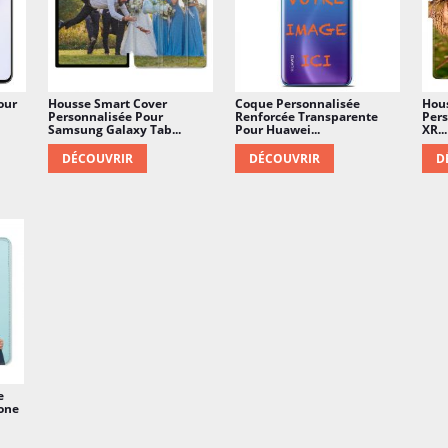
our
Housse Smart Cover
Coque Personnalisée
Hous
Personnalisée Pour
Renforcée Transparente
Pers
Samsung Galaxy Tab...
Pour Huawei...
XR...
DÉCOUVRIR
DÉCOUVRIR
D
e
one