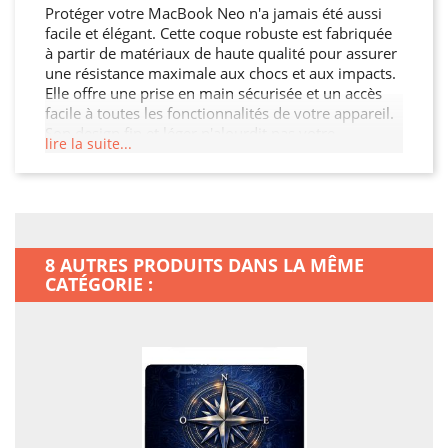
Protéger votre MacBook Neo n'a jamais été aussi
facile et élégant. Cette coque robuste est fabriquée
à partir de matériaux de haute qualité pour assurer
une résistance maximale aux chocs et aux impacts.
Elle offre une prise en main sécurisée et un accès
facile à toutes les fonctionnalités de votre appareil.
Son design fin et léger n'alourdit pas votre
lire la suite...
MacBook Neo, tout en garantissant une protection
optimale contre les chocs, les rayures et les chutes.
Offrez à votre MacBook Neo la protection qu'il
mérite.
8 AUTRES PRODUITS DANS LA MÊME
CATÉGORIE :