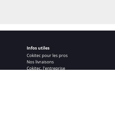
Infos utiles
Cokitec pour les pros
Nos livraisons
Cokitec, l'entreprise
Droit de rétractation
Parrainage
Cokitec Challenge
Coque personnalisee