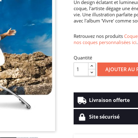
Un design éclatant et lumineux
coque, l'artiste dégage une én
vie. Une illustration parfaite
avec l'album 'Vivre' comme sou
Retrouvez nos produits
Coque 
nos coques personnalisées ici
.
Quantité
AJOUTER AU 
Livraison offerte
Site sécurisé