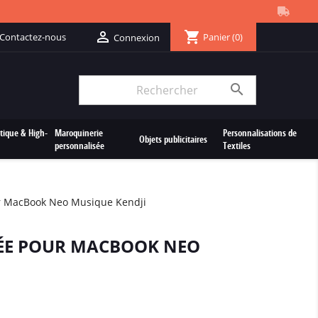
shopping_cart

Contactez-nous
Panier
(0)
Connexion

tique & High-
Maroquinerie
Personnalisations de
Objets publicitaires
personnalisée
Textiles
r MacBook Neo Musique Kendji
ÉE POUR MACBOOK NEO