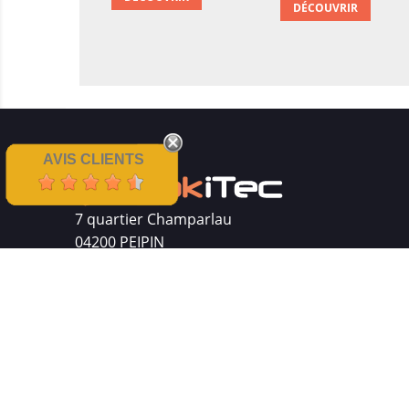
DÉCOUVRIR
AVIS CLIENTS
7 quartier Champarlau
04200 PEIPIN
Siret : 511 512 410 00016
Mentions légales
|
CGV