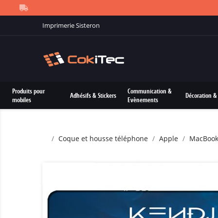
Imprimerie Sisteron
Produits pour
Communication &
Adhésifs & Stickers
Décoration & 
mobiles
Evènements
Coque et housse téléphone
Apple
MacBoo