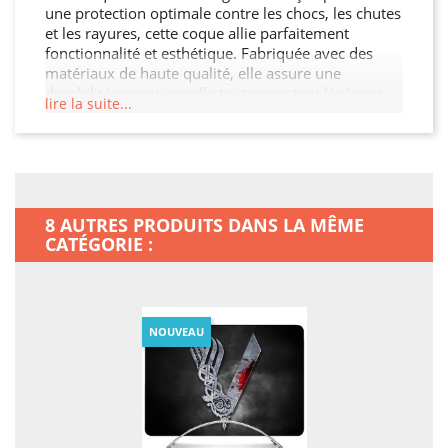
une protection optimale contre les chocs, les chutes
et les rayures, cette coque allie parfaitement
fonctionnalité et esthétique. Fabriquée avec des
matériaux de haute qualité, elle assure une
durabilité exceptionnelle tout en restant légère et
lire la suite...
facile à manipuler. Son design moderne et raffiné
s'adapte à votre MacBook Neo tout en offrant un
accès facile à toutes les fonctionnalités. Ne laissez
pas votre MacBook Neo sans protection, offrez-lui
la sécurité qu'il mérite !
8 AUTRES PRODUITS DANS LA MÊME
CATÉGORIE :
NOUVEAU