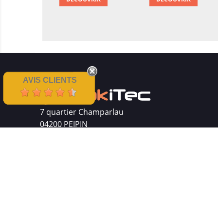
AVIS CLIENTS
7 quartier Champarlau
04200 PEIPIN
Siret : 511 512 410 00016
Mentions légales
|
CGV