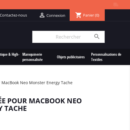
shopping_cart

Contactez-nous
Panier
(0)
Connexion

tique & High-
Maroquinerie
Personnalisations de
Objets publicitaires
personnalisée
Textiles
r MacBook Neo Monster Energy Tache
ÉE POUR MACBOOK NEO
Y TACHE