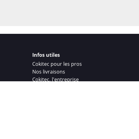
Infos utiles
Cokitec pour les pros
Nos livraisons
Cokitec, l'entreprise
Droit de rétractation
Parrainage
Cokitec Challenge
Coque personnalisee