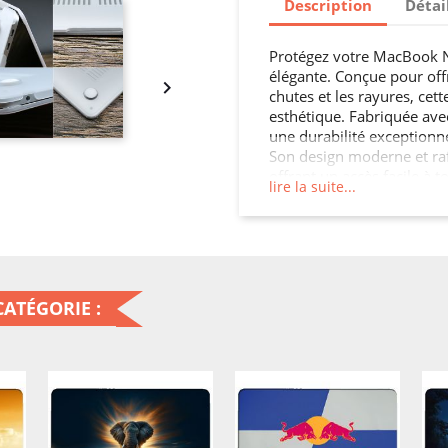
Description
Détai
Protégez votre MacBook Ne
élégante. Conçue pour offr

chutes et les rayures, cett
esthétique. Fabriquée ave
une durabilité exceptionne
Son design moderne et ra
offrant un accès facile à t
lire la suite...
MacBook Neo sans protectio
ATÉGORIE :