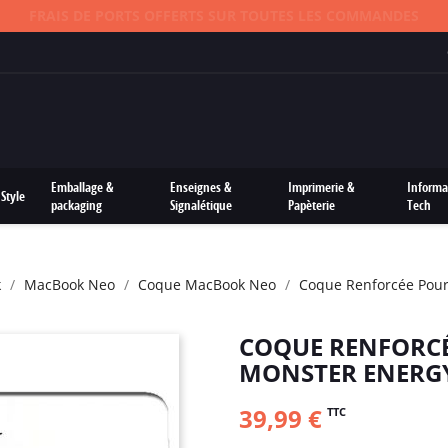
FRAIS DE PORTS OFFERTS SUR TOUTES LES COMMANDES
Emballage &
Enseignes &
Imprimerie &
Informa
Style
packaging
Signalétique
Papèterie
Tech
k
MacBook Neo
Coque MacBook Neo
Coque Renforcée Pou
COQUE RENFORC
MONSTER ENERG
39,99 €
TTC