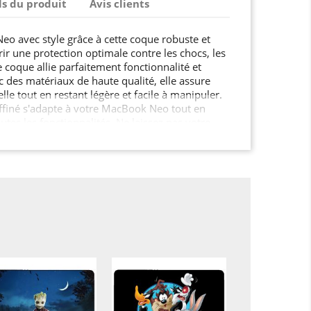
ls du produit
Avis clients
o avec style grâce à cette coque robuste et
ir une protection optimale contre les chocs, les
e coque allie parfaitement fonctionnalité et
c des matériaux de haute qualité, elle assure
lle tout en restant légère et facile à manipuler.
ffiné s'adapte à votre MacBook Neo tout en
outes les fonctionnalités. Ne laissez pas votre
n, offrez-lui la sécurité qu'il mérite !