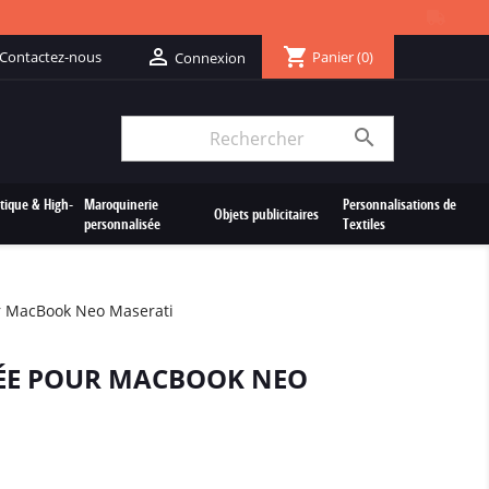
shopping_cart

Contactez-nous
Panier
(0)
Connexion

tique & High-
Maroquinerie
Personnalisations de
Objets publicitaires
personnalisée
Textiles
r MacBook Neo Maserati
ÉE POUR MACBOOK NEO