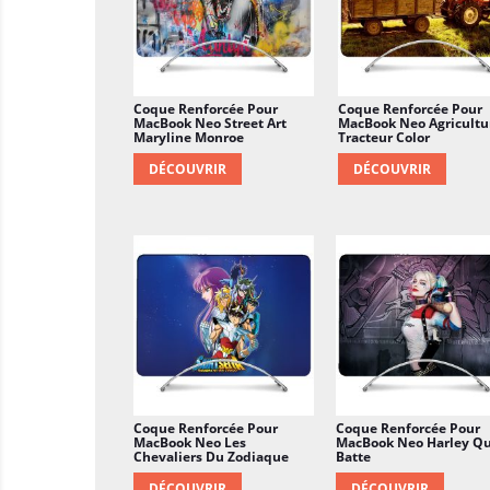
Coque Renforcée Pour
Coque Renforcée Pour
MacBook Neo Street Art
MacBook Neo Agricultu
Maryline Monroe
Tracteur Color
DÉCOUVRIR
DÉCOUVRIR
Coque Renforcée Pour
Coque Renforcée Pour
MacBook Neo Les
MacBook Neo Harley Q
Chevaliers Du Zodiaque
Batte
DÉCOUVRIR
DÉCOUVRIR