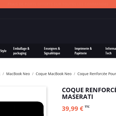
FRAIS DE PORTS OFFERTS SUR TOUTES LES COMMANDES
Emballage &
Enseignes &
Imprimerie &
Informa
Style
packaging
Signalétique
Papèterie
Tech
k
MacBook Neo
Coque MacBook Neo
Coque Renforcée Pou
COQUE RENFORC
MASERATI
39,99 €
TTC