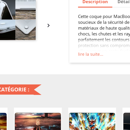
Description
Détai
Cette coque pour MacBook N
soucieux de la sécurité de

matériaux de haute qualité
chocs, les chutes et les 
parfaitement les contours
protection sans compromis
elle permet un accès facil
lire la suite...
Neo.
ATÉGORIE :