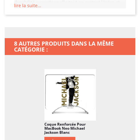
durabilité exceptionnelle tout en restant légère et
lire la suite...
facile à manipuler. Son design moderne et raffiné
s'adapte à votre MacBook Neo tout en offrant un
accès facile à toutes les fonctionnalités. Ne laissez
pas votre MacBook Neo sans protection, offrez-lui
la sécurité qu'il mérite !
8 AUTRES PRODUITS DANS LA MÊME
CATÉGORIE :
Coque Renforcée Pour
MacBook Neo Michael
Jackson Blanc