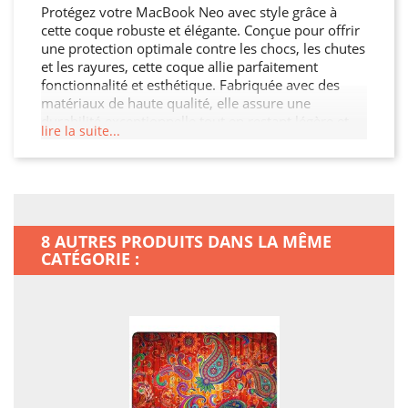
Protégez votre MacBook Neo avec style grâce à
cette coque robuste et élégante. Conçue pour offrir
une protection optimale contre les chocs, les chutes
et les rayures, cette coque allie parfaitement
fonctionnalité et esthétique. Fabriquée avec des
matériaux de haute qualité, elle assure une
durabilité exceptionnelle tout en restant légère et
lire la suite...
facile à manipuler. Son design moderne et raffiné
s'adapte à votre MacBook Neo tout en offrant un
accès facile à toutes les fonctionnalités. Ne laissez
pas votre MacBook Neo sans protection, offrez-lui
la sécurité qu'il mérite !
8 AUTRES PRODUITS DANS LA MÊME
CATÉGORIE :