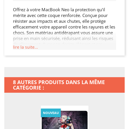
Offrez à votre MacBook Neo la protection qu'il
mérite avec cette coque renforcée. Conçue pour
résister aux impacts et aux chutes, elle protège
efficacement votre appareil contre les rayures et les
chocs. Son matériau antidérapant vous assure une
prise en main sécurisée, réduisant ainsi les risques
de glissement. Avec son design élégant et ses
lire la suite...
découpes précises, cette coque permet un accès
facile à tous les ports et boutons. Protégez votre
investissement et ajoutez une touche de style à
votre MacBook Neo.
8 AUTRES PRODUITS DANS LA MÊME
CATÉGORIE :
NOUVEAU