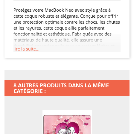
Protégez votre MacBook Neo avec style grâce à
cette coque robuste et élégante. Conçue pour offrir
une protection optimale contre les chocs, les chutes
et les rayures, cette coque allie parfaitement
fonctionnalité et esthétique. Fabriquée avec des
matériaux de haute qualité, elle assure une
durabilité exceptionnelle tout en restant légère et
lire la suite...
facile à manipuler. Son design moderne et raffiné
s'adapte à votre MacBook Neo tout en offrant un
accès facile à toutes les fonctionnalités. Ne laissez
pas votre MacBook Neo sans protection, offrez-lui
la sécurité qu'il mérite !
8 AUTRES PRODUITS DANS LA MÊME
CATÉGORIE :