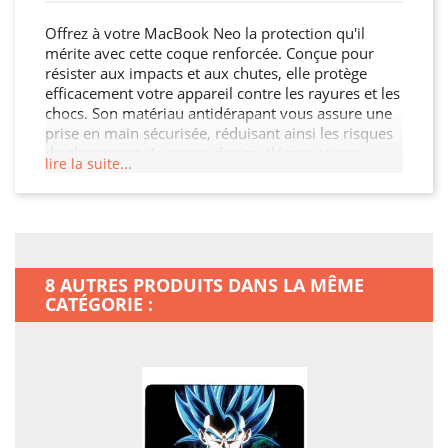
Offrez à votre MacBook Neo la protection qu'il
mérite avec cette coque renforcée. Conçue pour
résister aux impacts et aux chutes, elle protège
efficacement votre appareil contre les rayures et les
chocs. Son matériau antidérapant vous assure une
prise en main sécurisée, réduisant ainsi les risques
de glissement. Avec son design élégant et ses
lire la suite...
découpes précises, cette coque permet un accès
facile à tous les ports et boutons. Protégez votre
investissement et ajoutez une touche de style à
votre MacBook Neo.
8 AUTRES PRODUITS DANS LA MÊME
CATÉGORIE :