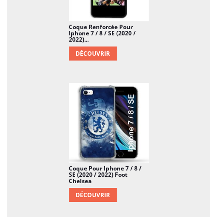
ridicule si on le compare à ce que vous coûterait un
nouvel achat de smartphone. Et ici, vous joignez
l'utile à l'agréable, car vous allez dans le même
Coque Renforcée Pour
temps rendre votre Iphone 7 / 8 un peu plus
Iphone 7 / 8 / SE (2020 /
2022)...
attrayant.
DÉCOUVRIR
Coque Pour Iphone 7 / 8 /
SE (2020 / 2022) Foot
Chelsea
DÉCOUVRIR