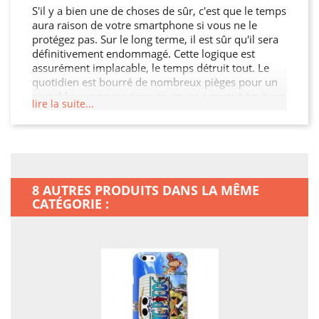
S'il y a bien une de choses de sûr, c'est que le temps
aura raison de votre smartphone si vous ne le
protégez pas. Sur le long terme, il est sûr qu'il sera
définitivement endommagé. Cette logique est
assurément implacable, le temps détruit tout. Le
quotidien est bourré de nombreux pièges pour un
portable : on ne peut pas toujours penser à tout, on
lire la suite...
ne peut pas toujours être concentré à 100 %, il
suffit par exemple de poser son sac un peu trop vite
par terre… Il ne suffira que d'une seule fois pour
que vous le regrettiez amèrement !
Malheureusement, la résistance d'un téléphone
n'est pas proportionnelle à son tarif… Fêlures,
8 AUTRES PRODUITS DANS LA MÊME
bosses, touches qui ne fonctionnent plus, la liste de
CATÉGORIE :
ce qui peut impacter votre appareil est longue...
Vouloir garder son smartphone longtemps, c'est
absolument normal… Comme on l'entend
couramment, mieux vaut prévenir que guérir !