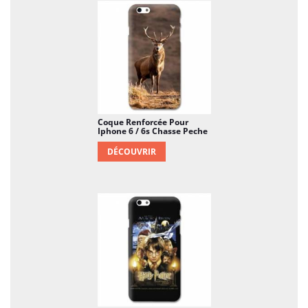
vous tracassez, et votre Iphone 6 vous vaudra une
fière chandelle. Un smartphone portable peut
coûter plusieurs centaines d'euros : le prix de cette
coque tpu n'est rien par rapport à ce que vous
coûterait le renouvellement de votre téléphone. Et
en plus de la solidité, vous allez rendre votre
appareil originale, et lui donnez la petite pointe
perso qui lui manquait.
Coque Renforcée Pour
Iphone 6 / 6s Chasse Peche
DÉCOUVRIR