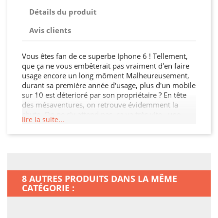
Détails du produit
Avis clients
Vous êtes fan de ce superbe Iphone 6 ! Tellement,
que ça ne vous embêterait pas vraiment d'en faire
usage encore un long môment Malheureusement,
durant sa première année d'usage, plus d'un mobile
sur 10 est déterioré par son propriétaire ? En tête
des mésaventures, on retrouve évidemment la
chute. On ne s'y attend pas, ça va très vite,, une
lire la suite...
seule fois, et ce sera réglé pour votre téléphone.
Bon, pas toujours : bosse, écran rayé, touche
enfoncée et inutilisable, cela n'ira pas jusqu'à
l'anihilation totale de votre smartphone. Plus d'une
fois sur deux, le résultat sera uniquement
esthétique. Mais il est également possible que votre
8 AUTRES PRODUITS DANS LA MÊME
smartphone parte simplement à la poubelle. Il
CATÉGORIE :
suffira d'un incident pour que votre smartphone ne
ressemble plus à rien. Bon, pas la peine d'en dire
plus : avec cette coque tpu, vous n'aurez plus à