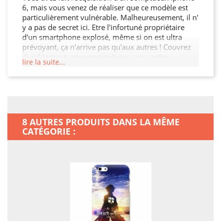
6, mais vous venez de réaliser que ce modèle est
particulièrement vulnérable. Malheureusement, il n'
y a pas de secret ici. Etre l'infortuné propriétaire
d'un smartphone explosé, même si on est ultra
prévoyant, ça n'arrive pas qu'aux autres ! Couvrez
durablement votre smartphone, avec cette
lire la suite...
magnifique coque tpu complètement adaptée au
iphone 6...Notre thème zen a en outre été tout
spécialement fait pour décorer facilement votre
mobile, alors pourquoi hésiter ? Fini les peurs
d'abimer la vitre de votre mobile, et un look idéal,
tout ceci grâce à un seul achat !
8 AUTRES PRODUITS DANS LA MÊME
CATÉGORIE :