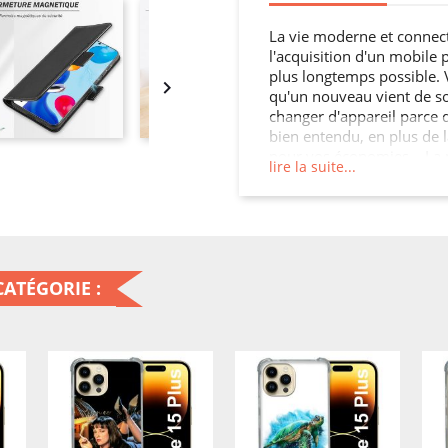
La vie moderne et connec
l'acquisition d'un mobile p
plus longtemps possible. 

qu'un nouveau vient de sor
changer d'appareil parce q
bien entendu, en plus de l
pour vos économies… La me
lire la suite...
retrouver dans ce style de
que guérir. Avec cette Hou
durablement votre Iphone 1
! Tout ce qu'il faut pour jo
se disant qu'on évitera un
ATÉGORIE :