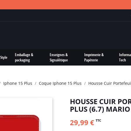
FRAIS DE PORTS OFFERTS SUR TOUTES LES COMMANDES
Emballage &
Enseignes &
Imprimerie &
Informa
Style
packaging
Signalétique
Papèterie
Tech
Iphone 15 Plus
Coque Iphone 15 Plus
Housse Cuir Portefeui
HOUSSE CUIR POR
PLUS (6.7) MARI
29,99 €
TTC