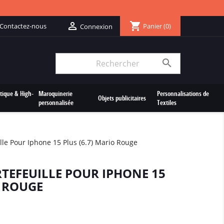
shopping_cart

Contactez-nous
Panier
(0)
Connexion

tique & High-
Maroquinerie
Personnalisations de
Objets publicitaires
personnalisée
Textiles
lle Pour Iphone 15 Plus (6.7) Mario Rouge
TEFEUILLE POUR IPHONE 15
O ROUGE