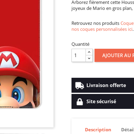
Arborez fièrement cette Housse
joyeux de Mario en gros plan, 
Retrouvez nos produits
Coque 
nos coques personnalisées ici
.
Quantité
AJOUTER AU 
Livraison offerte
Site sécurisé
Description
Détai