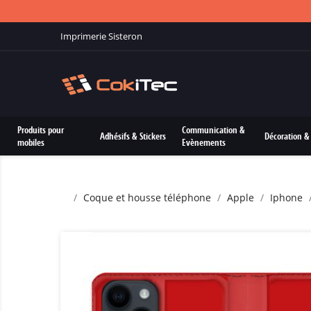
Imprimerie Sisteron
Produits pour
Communication &
Adhésifs & Stickers
Décoration & 
mobiles
Evènements
Coque et housse téléphone
Apple
Iphone