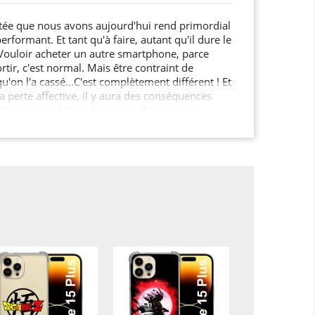
tée que nous avons aujourd'hui rend primordial
erformant. Et tant qu'à faire, autant qu'il dure le
Vouloir acheter un autre smartphone, parce
tir, c'est normal. Mais être contraint de
u'on l'a cassé...C'est complètement différent ! Et
a perte affective, il y aura des conséquences
illeure solution donc c'est de ne pas se
 circonstance, et pour cela, mieux vaut prévenir
sse cuir portefeuille, en plus de couvrir
5 Plus (6.7), vous allez le personnaliser à fond
indre l'utile à l'agréable, et se sentir soulagé en
 grand nombre de petits tracas !