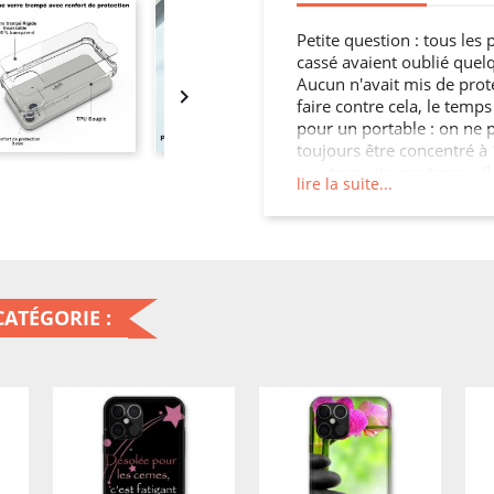
Petite question : tous les
cassé avaient oublié quelq
Aucun n'avait mis de prot

faire contre cela, le temps
pour un portable : on ne 
toujours être concentré à 
peu trop vite par terre… Il
lire la suite...
amèrement ! Malheureusem
proportionnelle à son tari
bloquées, la liste de ce qu
Vouloir garder son mobil
Mieux vaut acheter de qu
que de devoir le faire ré
ATÉGORIE :
semaines d'utilisation !