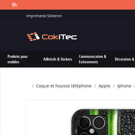
Imprimerie Sisteron
Produits pour
Communication &
Adhésifs & Stickers
Décoration & 
mobiles
Evènements
Coque et housse téléphone
Apple
Iphone