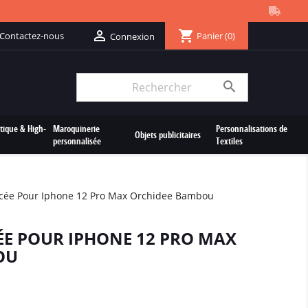
shopping_cart

Contactez-nous
Panier
(0)
Connexion

tique & High-
Maroquinerie
Personnalisations de
Objets publicitaires
personnalisée
Textiles
cée Pour Iphone 12 Pro Max Orchidee Bambou
E POUR IPHONE 12 PRO MAX
OU