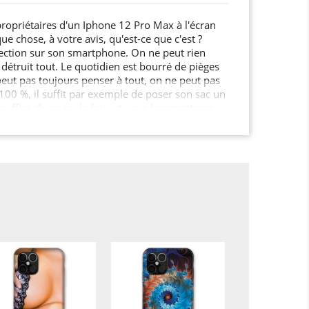
 propriétaires d'un Iphone 12 Pro Max à l'écran
ue chose, à votre avis, qu'est-ce que c'est ?
ection sur son smartphone. On ne peut rien
 détruit tout. Le quotidien est bourré de pièges
peut pas toujours penser à tout, on ne peut pas
100 %, il suffit par exemple de poser son sac un
 suffira d'une seule fois, et vous le regretterez
ent, la robustesse d'un mobile n'est pas
f… Fêlures, bosses, touches qui vont rester
i peut impacter votre appareil est longue...
e longtemps, c'est complètement normal…
oi protéger efficacement son smartphone, plutôt
parer ou en acheter un neuf après quelques