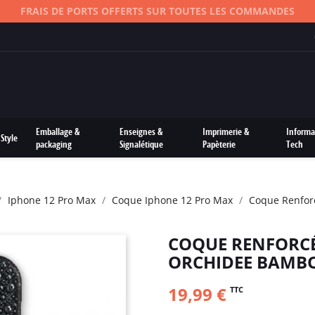
FRAIS DE PORTS OFFERTS SUR TOUTES LES COMMANDES
Emballage &
Enseignes &
Imprimerie &
Informa
Style
packaging
Signalétique
Papèterie
Tech
Iphone 12 Pro Max
Coque Iphone 12 Pro Max
Coque Renfor
COQUE RENFORCÉ
ORCHIDEE BAMB
19,99 €
TTC