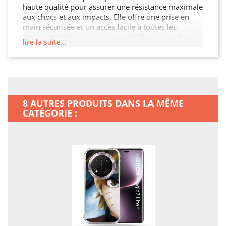
haute qualité pour assurer une résistance maximale
aux chocs et aux impacts. Elle offre une prise en
main sécurisée et un accès facile à toutes les
fonctionnalités de votre appareil. Son design fin et
lire la suite...
léger n'alourdit pas votre Honor Magic 7 Lite 5G,
tout en garantissant une protection optimale contre
les chocs, les rayures et les chutes. Offrez à votre
Honor Magic 7 Lite 5G la protection qu'il mérite
avec cette coque renforcée élégante et durable.
8 AUTRES PRODUITS DANS LA MÊME
CATÉGORIE :