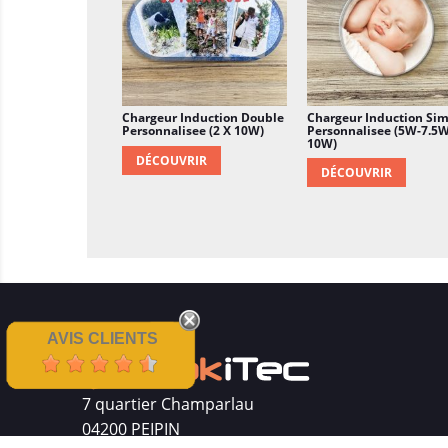
Chargeur Induction Double
Chargeur Induction Si
Personnalisee (2 X 10W)
Personnalisee (5W-7.5W
10W)
DÉCOUVRIR
DÉCOUVRIR
AVIS CLIENTS
7 quartier Champarlau
04200 PEIPIN