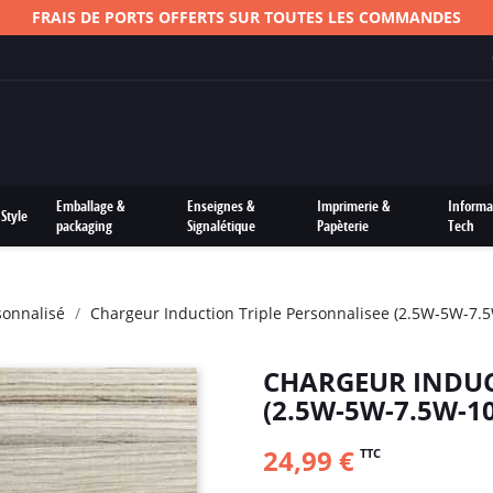
FRAIS DE PORTS OFFERTS SUR TOUTES LES COMMANDES
Emballage &
Enseignes &
Imprimerie &
Informa
Style
packaging
Signalétique
Papèterie
Tech
sonnalisé
Chargeur Induction Triple Personnalisee (2.5W-5W-7.
CHARGEUR INDUC
(2.5W-5W-7.5W-1
24,99 €
TTC