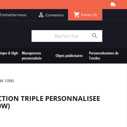
shopping_cart

Contactez-nous
Panier
(0)
Connexion

tique & High-
Maroquinerie
Personnalisations de
Objets publicitaires
personnalisée
Textiles
5W-10W)
TION TRIPLE PERSONNALISEE
0W)