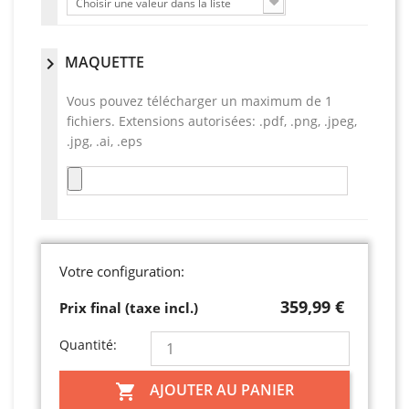
Choisir une valeur dans la liste
MAQUETTE
chevron_right
Vous pouvez télécharger un maximum de 1
fichiers. Extensions autorisées: .pdf, .png, .jpeg,
.jpg, .ai, .eps
Votre configuration:
359,99 €
Prix final (taxe incl.)
Quantité:
AJOUTER AU PANIER
