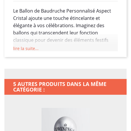
Le Ballon de Baudruche Personnalisé Aspect
Cristal ajoute une touche étincelante et
élégante à vos célébrations. Imaginez des
ballons qui transcendent leur fonction
classique pour devenir des éléments festifs
personnalisés, ajoutant une dimension unique
lire la suite...
à vos événements, promotions, mariages,
anniversaires et bien plus encore.
L'aspect cristal de ces ballons offre une
transparence subtile, créant une esthétique
5 AUTRES PRODUITS DANS LA MÊME
aérienne et sophistiquée. Disponibles dans
CATÉGORIE :
une variété de couleurs, ces ballons
personnalisés offrent un éclat cristallin qui
capture la lumière de manière magique.
La personnalisation du Ballon de Baudruche
Aspect Cristal permet de créer un design