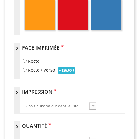
*
FACE IMPRIMÉE
chevron_right
Recto
Recto / Verso
+ 126,00 €
*
IMPRESSION
chevron_right
Choisir une valeur dans la liste
*
QUANTITÉ
chevron_right