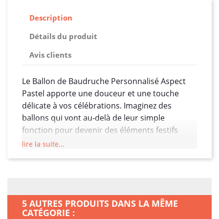
Description
Détails du produit
Avis clients
Le Ballon de Baudruche Personnalisé Aspect
Pastel apporte une douceur et une touche
délicate à vos célébrations. Imaginez des
ballons qui vont au-delà de leur simple
fonction pour devenir des éléments festifs
personnalisés, ajoutant une atmosphère
lire la suite...
chaleureuse et joyeuse à vos événements,
baby showers, fêtes d'anniversaire et bien plus
encore.
L'aspect pastel de ces ballons offre une palette
5 AUTRES PRODUITS DANS LA MÊME
de couleurs douces et subtiles, créant une
CATÉGORIE :