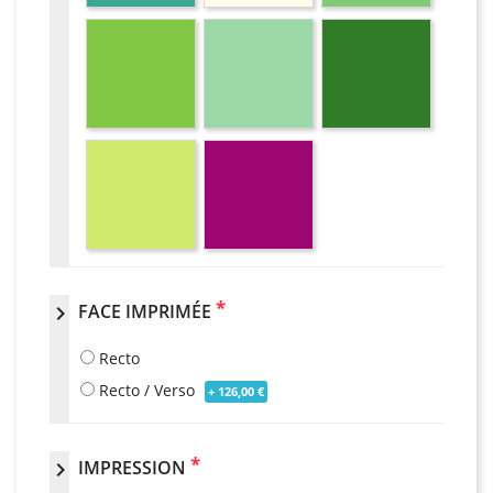
*
FACE IMPRIMÉE
chevron_right
Recto
Recto / Verso
+ 126,00 €
*
IMPRESSION
chevron_right