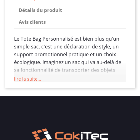
Détails du produit
Avis clients
Le Tote Bag Personnalisé est bien plus qu'un
simple sac, c'est une déclaration de style, un
support promotionnel pratique et un choix
écologique. Imaginez un sac qui va au-delà de
sa fonctionnalité de transporter des objets
pour devenir un accessoire personnalisé, une
lire la suite...
pièce de mode, et un moyen efficace de
promouvoir votre marque ou vos valeurs.
Notre Tote Bag personnalisé est fabriqué à
partir de matériaux durables, offrant une
alternative écologique aux sacs plastiques à
usage unique. En optant pour le Tote Bag, vous
contribuez à la réduction des déchets et à la