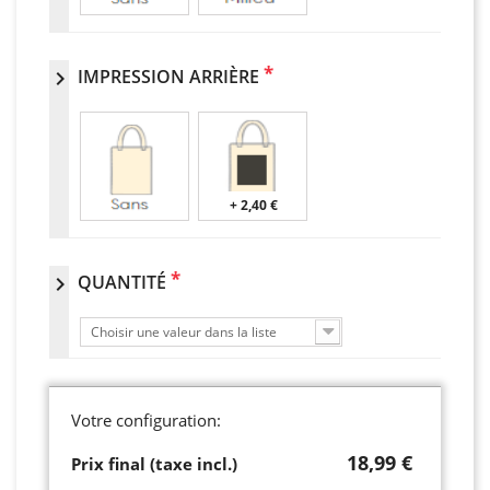
*
IMPRESSION ARRIÈRE
chevron_right
+ 2,40 €
*
QUANTITÉ
chevron_right
Choisir une valeur dans la liste
Votre configuration:
18,99 €
Prix final (taxe incl.)