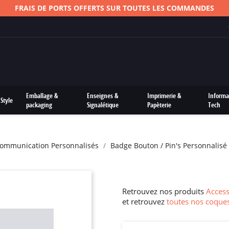
FRAIS DE PORTS OFFERTS SUR TOUTES LES COMMANDES
Emballage &
Enseignes &
Imprimerie &
Informa
Style
packaging
Signalétique
Papèterie
Tech
Communication Personnalisés
Badge Bouton / Pin's Personnalisé
Retrouvez nos produits
Access
et retrouvez
toutes nos coques