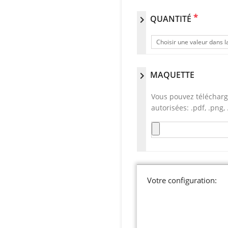
*
QUANTITÉ
chevron_right
Choisir une valeur dans la
MAQUETTE
chevron_right
Vous pouvez télécharg
autorisées: .pdf, .png, .
Votre configuration: