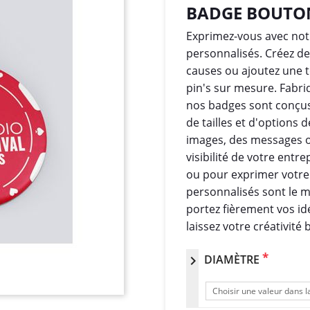
BADGE BOUTON
Exprimez-vous avec no
personnalisés. Créez d
causes ou ajoutez une 
pin's sur mesure. Fabri
nos badges sont conçus
de tailles et d'options 
images, des messages o
visibilité de votre entr
ou pour exprimer votre
personnalisés sont le m
portez fièrement vos i
laissez votre créativité b
*
DIAMÈTRE
chevron_right
Choisir une valeur dans la