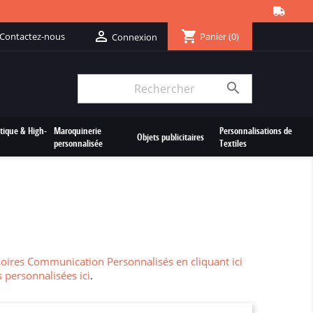
shopping_cart

Contactez-nous
Panier
(0)
Connexion

tique & High-
Maroquinerie
Personnalisations de
Objets publicitaires
personnalisée
Textiles
oires Communication Personnalisés en cliquant ici
 personnalisées ici
.