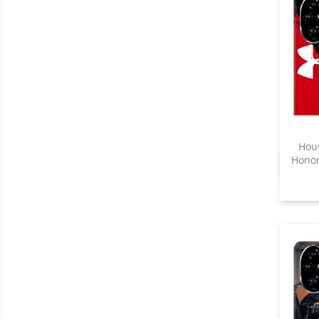
Hous
Honor