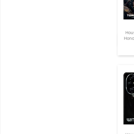
Hous
Hono