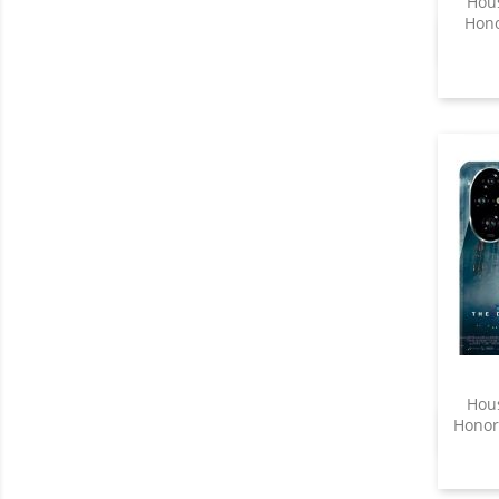
Hous
Hono
Hous
Honor