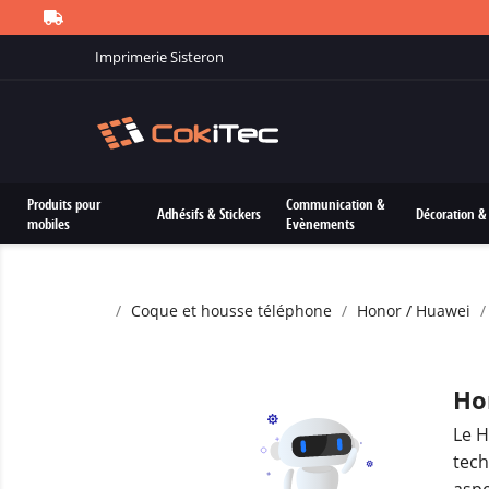
Imprimerie Sisteron
Produits pour
Communication &
Adhésifs & Stickers
Décoration & 
mobiles
Evènements
Coque et housse téléphone
Honor / Huawei
Ho
Le H
tech