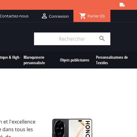
shopping_cart

Contactez-nous
Panier
(0)
Connexion

tique & High-
Maroquinerie
Personnalisations de
Objets publicitaires
personnalisée
Textiles
 et l'excellence
e dans tous les