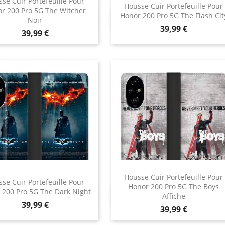
se Cuir Portefeuille Pour
Housse Cuir Portefeuille Pour
r 200 Pro 5G The Witcher
Honor 200 Pro 5G The Flash Cit
Aperçu rapide
Aperçu rapide


Noir
Prix
39,99 €
Prix
39,99 €
Housse Cuir Portefeuille Pour
se Cuir Portefeuille Pour
Honor 200 Pro 5G The Boys
 200 Pro 5G The Dark Night
Aperçu rapide
Aperçu rapide


Affiche
Prix
39,99 €
Prix
39,99 €