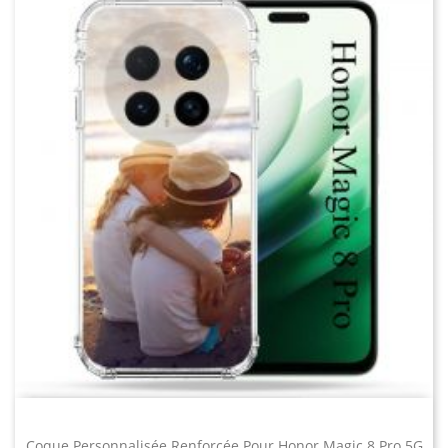
P30 Lite - Coque /
P30 Pro - Coque /
housse
housse
personnalisée
personnalisée
P40 - Coque /
P40 Lite 4G - Coque
housse
/ Housse
personnalisée
personnalisée
Coque Personnalisée Renforcée Pour Honor Magic 8 Pro 5G