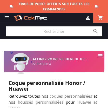
shopping_cart



AFFINEZ VOTRE RECHERCHE ICI :
(58 PRODUITS)
Coque personnalisée Honor /
Huawei
Retrouvez toutes nos
coques personnalisées
et
nos
housses personnalisées
pour
Huawei et