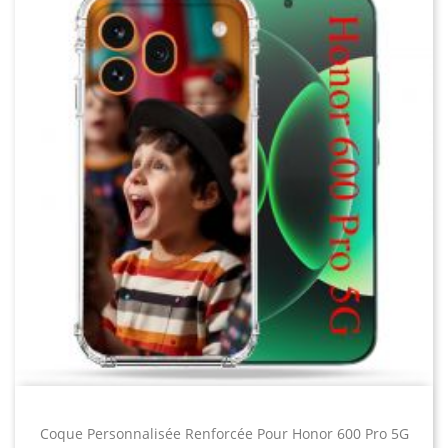
pouvez ajouter des coques spéciales Huawei à
Honor 400 5G -
Honor 400 Lite 5G -
votre collection. Par exemple, vous pouvez opter
Coque / housse
Coque / housse
personnalisée
personnalisée
pour une coque de téléphone portable robuste,
absorbant les chocs. Elle gardera votre Smartphone
en sécurité pendant vos activités sportives.
Cependant, l’apparence de votre Smartphone ne
doit pas uniquement dépendre de la situation ou de
l’occasion spécifique dans laquelle vous l’utilisez.
Votre style personnel et vos souhaits de design
jouent également un rôle, que vous choisissiez une
Honor 90 Lite 5G -
Honor 90 Smart 5G
Coque / housse
- Coque / Housse
housse en cuir, une coque en silicone ou une
personnalisée
personnalisée
housse de style portefeuille. Le plus important est la
protection, vous pouvez transformer votre coque de
téléphone Huawei en un produit unique et exclusif
en un rien de temps. Choisissez parmi des modèles
dans votre couleur préférée avec un design élégant
et des motifs imprimés expressifs qui rehausseront
Coque Personnalisée Renforcée Pour Honor 600 Pro 5G
votre humeur. Laissez-vous inspirer par les